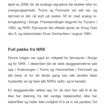
løpet av 2008, før de analoge signalene ble slukket etter en
overgangsperiode. Troms og Finnmark var sist ute, og
dermed er det nå slutt på nesten 50 år med analog tv-
kringkasting i Norge. Prøvesendinger begynte fra Tryvann i
1954, og NRK Fjernsynet ble offisielt åpnet av Kong Olav
den 5. og statsminister Einar Gerhardsen i august 1960.
Full pakke fra NRK
Denne helgen var også en milepæl for fjernsynet i Norge
og for NRK. I desember ble de siste skyggesenderne satt
opp i Kvænangen i Troms og Hammerfest i Finnmark og
det betyr at for før første gang kan alle landets faste
hustander se og høre alle NRKs radio- og tv-kanaler.
En skyggesender settes opp for de som bor slik til at de
ikke har dekning fra det vanlige bakkenettet, ikke har
kabel/fiber og heller ikke mulighet til å se tv via parabol. De