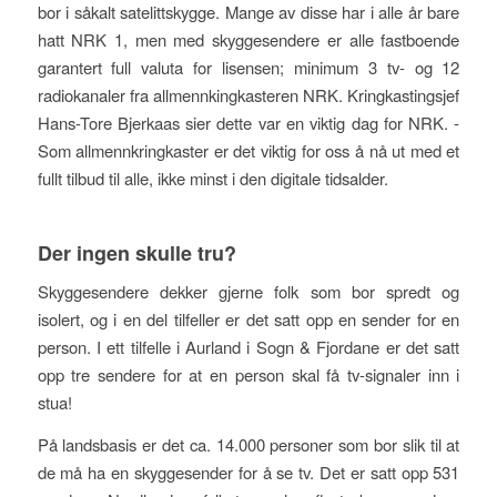
bor i såkalt satelittskygge. Mange av disse har i alle år bare
hatt NRK 1, men med skyggesendere er alle fastboende
garantert full valuta for lisensen; minimum 3 tv- og 12
radiokanaler fra allmennkingkasteren NRK. Kringkastingsjef
Hans-Tore Bjerkaas sier dette var en viktig dag for NRK. -
Som allmennkringkaster er det viktig for oss å nå ut med et
fullt tilbud til alle, ikke minst i den digitale tidsalder.
Der ingen skulle tru?
Skyggesendere dekker gjerne folk som bor spredt og
isolert, og i en del tilfeller er det satt opp en sender for en
person. I ett tilfelle i Aurland i Sogn & Fjordane er det satt
opp tre sendere for at en person skal få tv-signaler inn i
stua!
På landsbasis er det ca. 14.000 personer som bor slik til at
de må ha en skyggesender for å se tv. Det er satt opp 531