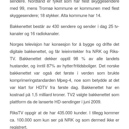
sendere. Nordland er fylket som har flest skyggesendere
med 99, mens Tromsø kommune er kommunen med flest
skyggesendere; 18 stykker. Alta kommune har 14.
Bakkenettet består av 430 sendere og sender i dag 25 tv-
kanaler og 16 radiokanaler.
Norges televisjon har konsesjon for å bygge og drifte det
digitale bakkenettet, og får leieinntekter fra NRK og Riks-
TV. Bakkenettet dekker opptil 98 % av alle landets
hustander, og inntil 87% av hytter/fritidsboliger. Det norske
bakkenettet var også det første i verden som brukte
komprimeringstandarden Mpeg-4, noe som betydde at det
var klart for HDTV fra første dag. Bakkenettet har en
kostnad på 1,5 milliard kroner. TV2 valgte bakkenettet som
plattform da de lanserte HD-sendinger i juni 2009.
RiksTV oppgir at de har 435.000 kunder. I tillegg kommer
ca. 100.000 som kun ser på NRK og som dermed ikke er
registrert.