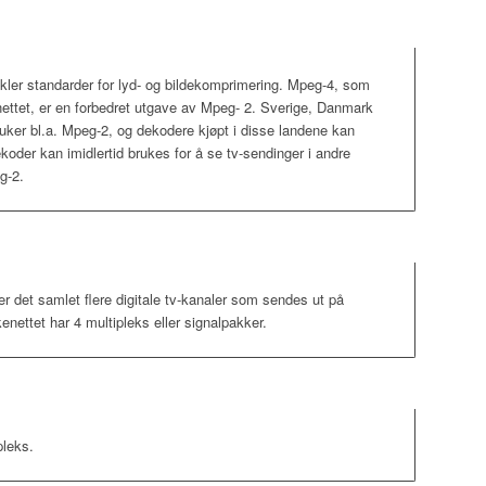
kler standarder for lyd- og bildekomprimering. Mpeg-4, som
nettet, er en forbedret utgave av Mpeg- 2. Sverige, Danmark
uker bl.a. Mpeg-2, og dekodere kjøpt i disse landene kan
oder kan imidlertid brukes for å se tv-sendinger i andre
g-2.
er det samlet flere digitale tv-kanaler som sendes ut på
nettet har 4 multipleks eller signalpakker.
pleks.