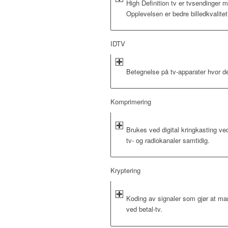
High Definition tv er tvsendinger 
Opplevelsen er bedre billedkvalitet
IDTV
Betegnelse på tv-apparater hvor den
Komprimering
Brukes ved digital kringkasting ved
tv- og radiokanaler samtidig.
Kryptering
Koding av signaler som gjør at man
ved betal-tv.