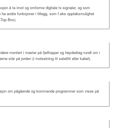
jon å ta imot og omforme digitale tv-signaler, og som
n ha andre funksjoner i tillegg, som f.eks opptaksmulighet
-Top Box).
dere montert i master på fjelltopper og høydedrag rundt om i
rne står på jorden (i motsetning til satellitt eller kabel).
masjon om pågående og kommende programmer som vises på