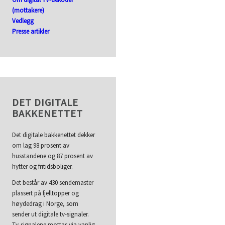
(mottakere)
Vedlegg
Presse artikler
DET DIGITALE
BAKKENETTET
Det digitale bakkenettet dekker
om lag 98 prosent av
husstandene og 87 prosent av
hytter og fritidsboliger.
Det består av 430 sendemaster
plassert på fjelltopper og
høydedrag i Norge, som
sender ut digitale tv-signaler.
Tv-signalene mottas via vanlig