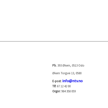
NORGES TELEVISJON AS
Pb.
393 Økern, 0513 Oslo
Økern Torgvei 13, 0580
info@ntv.no
E-post:
Tlf:
67 12 42 00
Orgnr:
984 358 059