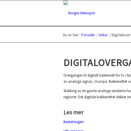
Du er her:
Forside
/
Arkiv
/
Digitalove
DIGITALOVERG
Overgangen til digitalt bakkenett for tv i
av analoge signal, i Europa. Bakkenettet omf
Slukking av de gamle analoge senderne har s
regioner. Det digitale bakkenettet dekker i
Les mer
Beslutningen