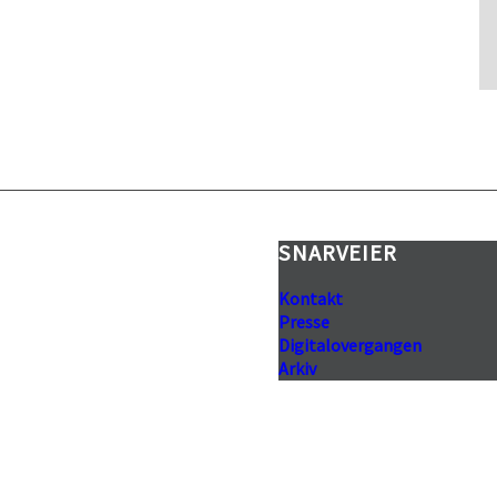
 (NTV)
SNARVEIER
Kontakt
Presse
Digitalovergangen
Arkiv