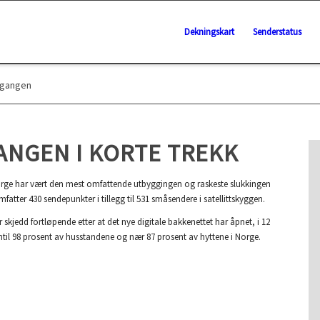
Dekningskart
Senderstatus
rgangen
ANGEN I KORTE TREKK
 Norge har vært den mest omfattende utbyggingen og raskeste slukkingen
atter 430 sendepunkter i tillegg til 531 småsendere i satellittskyggen.
kjedd fortløpende etter at det nye digitale bakkenettet har åpnet, i 12
nntil 98 prosent av husstandene og nær 87 prosent av hyttene i Norge.