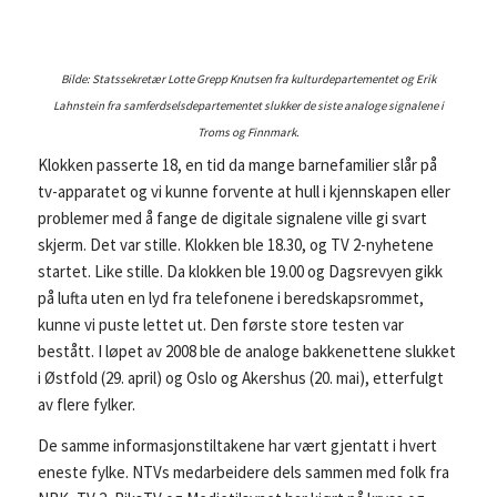
Bilde: Statssekretær Lotte Grepp Knutsen fra kulturdepartementet og Erik
Lahnstein fra samferdselsdepartementet slukker de siste analoge signalene i
Troms og Finnmark.
Klokken passerte 18, en tid da mange barnefamilier slår på
tv-apparatet og vi kunne forvente at hull i kjennskapen eller
problemer med å fange de digitale signalene ville gi svart
skjerm. Det var stille. Klokken ble 18.30, og TV 2-nyhetene
startet. Like stille. Da klokken ble 19.00 og Dagsrevyen gikk
på lufta uten en lyd fra telefonene i beredskapsrommet,
kunne vi puste lettet ut. Den første store testen var
bestått. I løpet av 2008 ble de analoge bakkenettene slukket
i Østfold (29. april) og Oslo og Akershus (20. mai), etterfulgt
av flere fylker.
De samme informasjonstiltakene har vært gjentatt i hvert
eneste fylke. NTVs medarbeidere dels sammen med folk fra