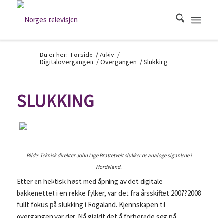
Du er her:
Forside
/
Arkiv
/
Digitalovergangen
/
Overgangen
/
Slukking
SLUKKING
Bilde: Teknisk direktør John Inge Brattetveit slukker de analoge siganlene i
Hordaland.
Etter en hektisk høst med åpning av det digitale
bakkenettet i en rekke fylker, var det fra årsskiftet 2007?2008
fullt fokus på slukking i Rogaland. Kjennskapen til
overgangen var der. Nå gjaldt det å forberede seg på