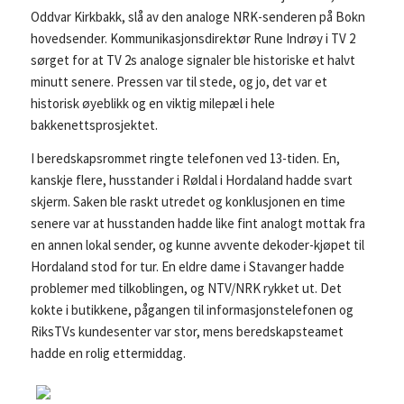
Oddvar Kirkbakk, slå av den analoge NRK-senderen på Bokn
hovedsender. Kommunikasjonsdirektør Rune Indrøy i TV 2
sørget for at TV 2s analoge signaler ble historiske et halvt
minutt senere. Pressen var til stede, og jo, det var et
historisk øyeblikk og en viktig milepæl i hele
bakkenettsprosjektet.
I beredskapsrommet ringte telefonen ved 13-tiden. En,
kanskje flere, husstander i Røldal i Hordaland hadde svart
skjerm. Saken ble raskt utredet og konklusjonen en time
senere var at husstanden hadde like fint analogt mottak fra
en annen lokal sender, og kunne avvente dekoder-kjøpet til
Hordaland stod for tur. En eldre dame i Stavanger hadde
problemer med tilkoblingen, og NTV/NRK rykket ut. Det
kokte i butikkene, pågangen til informasjonstelefonen og
RiksTVs kundesenter var stor, mens beredskapsteamet
hadde en rolig ettermiddag.