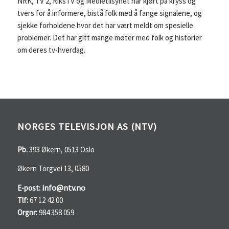
NRK, TV 2, RiksTV og Medietilsynet har kjørt på kryss og
tvers for å informere, bistå folk med å fange signalene, og
sjekke forholdene hvor det har vært meldt om spesielle
problemer. Det har gitt mange møter med folk og historier
om deres tv-hverdag.
NORGES TELEVISJON AS (NTV)
Pb.
393 Økern, 0513 Oslo
Økern Torgvei 13, 0580
info@ntv.no
E-post:
Tlf:
67 12 42 00
Orgnr:
984 358 059