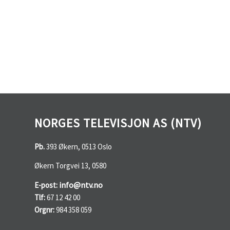
NORGES TELEVISJON AS (NTV)
Pb.
393 Økern, 0513 Oslo
Økern Torgvei 13, 0580
info@ntv.no
E-post:
Tlf:
67 12 42 00
Orgnr:
984 358 059