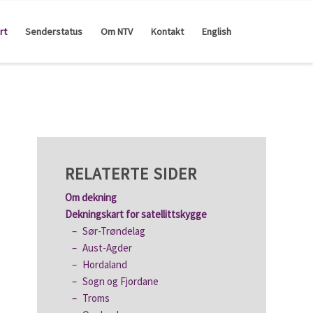
rt
Senderstatus
Om NTV
Kontakt
English
RELATERTE SIDER
Om dekning
Dekningskart for satellittskygge
Sør-Trøndelag
Aust-Agder
Hordaland
Sogn og Fjordane
Troms