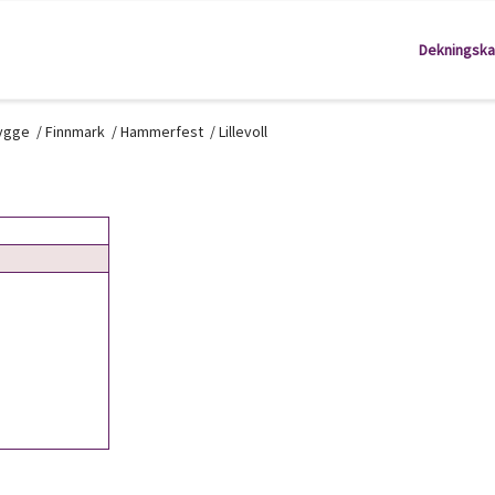
Dekningska
kygge
/
Finnmark
/
Hammerfest
/
Lillevoll