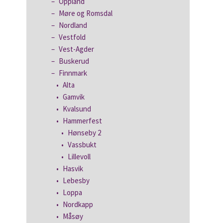
Oppland
Møre og Romsdal
Nordland
Vestfold
Vest-Agder
Buskerud
Finnmark
Alta
Gamvik
Kvalsund
Hammerfest
Hønseby 2
Vassbukt
Lillevoll
Hasvik
Lebesby
Loppa
Nordkapp
Måsøy