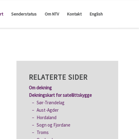
rt
Senderstatus
Om NTV
Kontakt
English
RELATERTE SIDER
Om dekning
Dekningskart for satellittskygge
Sør-Trøndelag
Aust-Agder
Hordaland
Sogn og Fjordane
Troms