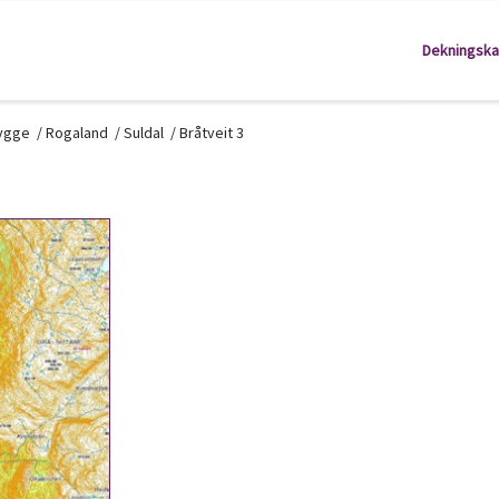
Dekningska
kygge
/
Rogaland
/
Suldal
/
Bråtveit 3