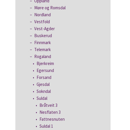
Oppland
Møre og Romsdal
Nordland
Vestfold
Vest-Agder
Buskerud
Finnmark
Telemark
Rogaland
Bjerkreim
Egersund
Forsand
Gjesdal
Sokndal
Suldal
Bråtveit 3
Nesflaten 3
Fattnesnuten
Suldal 1