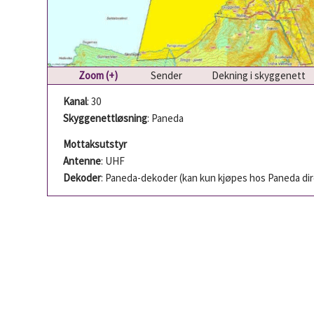
Zoom (+)
Sender
Dekning i skyggenett
Kanal
: 30
Skyggenettløsning
: Paneda
Mottaksutstyr
Antenne
: UHF
Dekoder
: Paneda-dekoder (kan kun kjøpes hos Paneda di