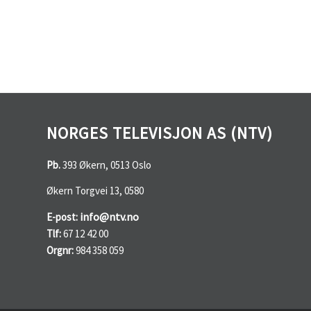
NORGES TELEVISJON AS (NTV)
Pb.
393 Økern, 0513 Oslo
Økern Torgvei 13, 0580
info@ntv.no
E-post:
Tlf:
67 12 42 00
Orgnr:
984 358 059