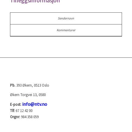
Tilleggsinformasjon
NORGES TELEVISJON AS (NTV)
Pb.
393 Økern, 0513 Oslo
Økern Torgvei 13, 0580
info@ntv.no
E-post:
Tlf:
67 12 42 00
Orgnr:
984 358 059