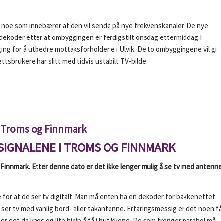
 noe som innebærer at den vil sende på nye frekvenskanaler. De nye
in dekoder etter at ombyggingen er ferdigstilt onsdag ettermiddag.I
ng for å utbedre mottaksforholdene i Ulvik. De to ombyggingene vil gi
tsbrukere har slitt med tidvis ustabilt TV-bilde.
i Troms og Finnmark
SIGNALENE I TROMS OG FINNMARK
 Finnmark. Etter denne dato er det ikke lenger mulig å se tv med antenn
 for at de ser tv digitalt. Man må enten ha en dekoder for bakkenettet
 ser tv med vanlig bord- eller takantenne. Erfaringsmessig er det noen f
 er det da kaos og lite hjelp å få i butikkene. De som trenger parabol må