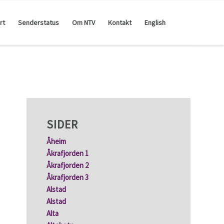
rt
Senderstatus
Om NTV
Kontakt
English
SIDER
Åheim
Åkrafjorden 1
.
Åkrafjorden 2
Åkrafjorden 3
Alstad
Alstad
Alta