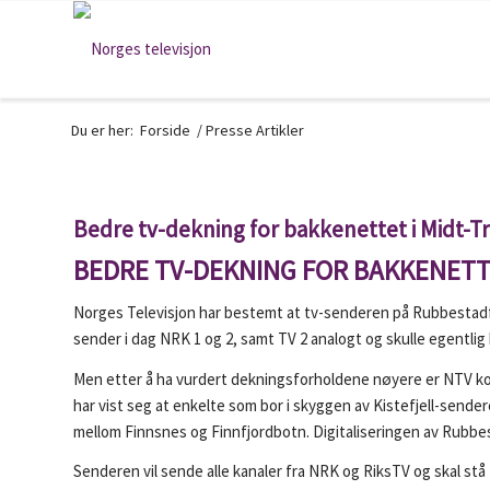
Du er her:
Forside
/
Presse Artikler
Bedre tv-dekning for bakkenettet i Midt-
BEDRE TV-DEKNING FOR BAKKENETT
Norges Televisjon har bestemt at tv-senderen på Rubbestadfje
sender i dag NRK 1 og 2, samt TV 2 analogt og skulle egentli
Men etter å ha vurdert dekningsforholdene nøyere er NTV komm
har vist seg at enkelte som bor i skyggen av Kistefjell-sende
mellom Finnsnes og Finnfjordbotn. Digitaliseringen av Rubbesta
Senderen vil sende alle kanaler fra NRK og RiksTV og skal stå f