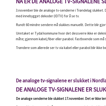
NÅ ER DE ANALOGE TV-SIGNALENE S
3.november ble de analoge tv-senderne i Trøndelag slukket. 
med innebygget dekoder (IDTV) for å se tv.
Rundt 60 mindre sendere må slukkes manuellt. Dette blir gjort 
Unntaket er Tydal kommune hvor det dessverre ikke er deknin
måte; gjennom kabel,fiber eller parabol. Fastboende som må s
Trøndere som allerede ser tv via kabel eller parabol blir ikke b
De analoge tv-signalene er slukket i Nordl
DE ANALOGE TV-SIGNALENE ER SLU
De analoge senderne ble slukket 17.november. Det er ikke le