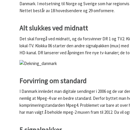
Danmark. I motsetning til Norge og Sverige som har regionvis s
Nettet består av 18 hovedsendere og 29 omformere.
Alt slukkes ved midnatt
Det skal foregå ved midnatt, og da forsvinner DR 1 og TV2. K
lokal-TV. Klokka 06 starter den andre signalpakken (mux) med
HD-kanal. DR lanserer ved åpningen fire nye tv-kanaler; de t
Forvirring om standard
I Danmark innledet man digitale sendinger i 2006 og de var 
nemlig at Mpeg-4 var en bedre standard. Derfor byttet man h
komprimeringstandarden Mpeg4. Problemet var bare at over h
har man valgt å beholde mpeg-2 muxen fram til 2012. Da vil 
5 signalpakker