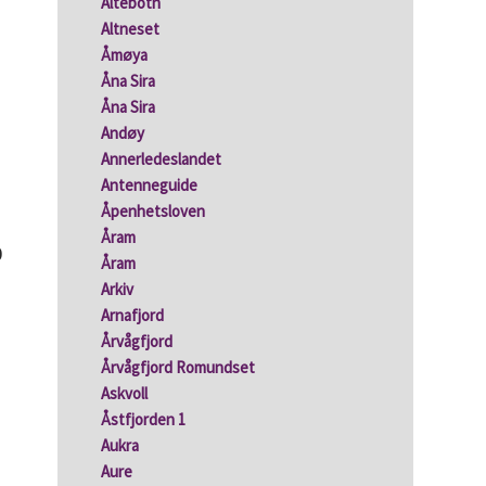
Altebotn
Altneset
Åmøya
Åna Sira
Åna Sira
Andøy
Annerledeslandet
Antenneguide
Åpenhetsloven
Åram
0
Åram
Arkiv
Arnafjord
Årvågfjord
Årvågfjord Romundset
Askvoll
Åstfjorden 1
Aukra
Aure