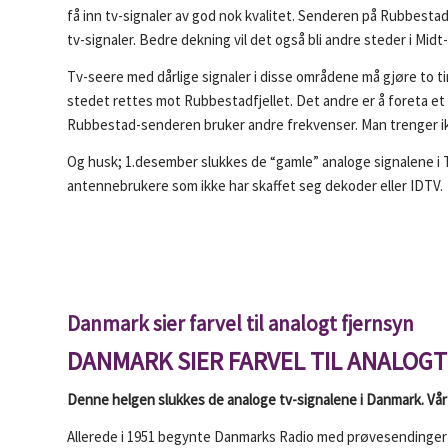
få inn tv-signaler av god nok kvalitet. Senderen på Rubbestadf
tv-signaler. Bedre dekning vil det også bli andre steder i Midt
Tv-seere med dårlige signaler i disse områdene må gjøre to ti
stedet rettes mot Rubbestadfjellet. Det andre er å foreta e
Rubbestad-senderen bruker andre frekvenser. Man trenger ikk
Og husk; 1.desember slukkes de “gamle” analoge signalene i Tr
antennebrukere som ikke har skaffet seg dekoder eller IDTV.
Danmark sier farvel til analogt fjernsyn
DANMARK SIER FARVEL TIL ANALOGT
Denne helgen slukkes de analoge tv-signalene i Danmark. Vårt n
Allerede i 1951 begynte Danmarks Radio med prøvesendinger f