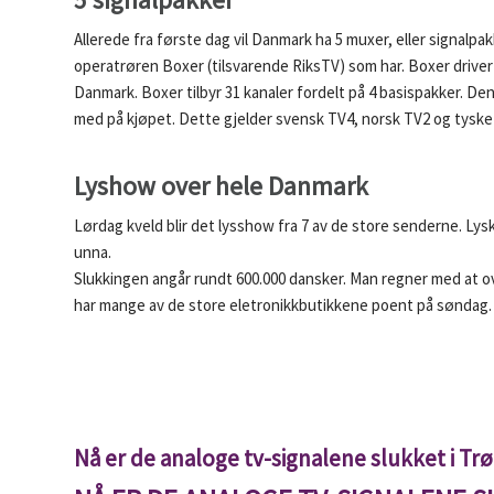
Allerede fra første dag vil Danmark ha 5 muxer, eller signalpa
operatrøren Boxer (tilsvarende RiksTV) som har. Boxer drive
Danmark. Boxer tilbyr 31 kanaler fordelt på 4 basispakker. Den
med på kjøpet. Dette gjelder svensk TV4, norsk TV2 og tyske
Lyshow over hele Danmark
Lørdag kveld blir det lysshow fra 7 av de store senderne. Lysk
unna.
Slukkingen angår rundt 600.000 dansker. Man regner med at over
har mange av de store eletronikkbutikkene poent på søndag.
Nå er de analoge tv-signalene slukket i Tr