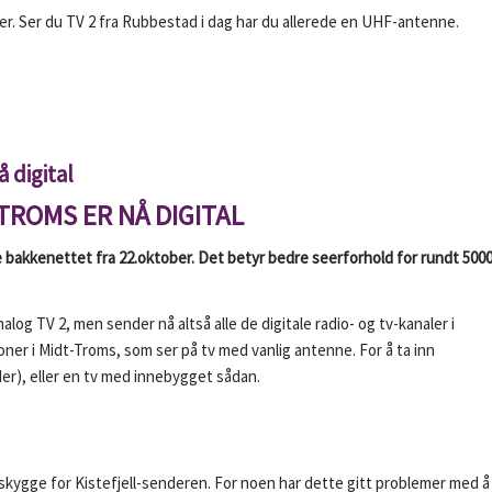
. Ser du TV 2 fra Rubbestad i dag har du allerede en UHF-antenne.
 digital
TROMS ER NÅ DIGITAL
e bakkenettet fra 22.oktober. Det betyr bedre seerforhold for rundt 500
log TV 2, men sender nå altså alle de digitale radio- og tv-kanaler i
ner i Midt-Troms, som ser på tv med vanlig antenne. For å ta inn
), eller en tv med innebygget sådan.
rskygge for Kistefjell-senderen. For noen har dette gitt problemer med å