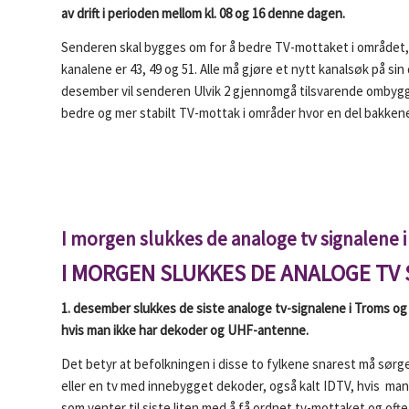
av drift i perioden mellom kl. 08 og 16 denne dagen.
Senderen skal bygges om for å bedre TV-mottaket i området,
kanalene er 43, 49 og 51. Alle må gjøre et nytt kanalsøk på s
desember vil senderen Ulvik 2 gjennomgå tilsvarende ombyggi
bedre og mer stabilt TV-mottak i områder hvor en del bakkenet
I morgen slukkes de analoge tv signalene 
I MORGEN SLUKKES DE ANALOGE TV 
1. desember slukkes de siste analoge tv-signalene i Troms og
hvis man ikke har dekoder og UHF-antenne.
Det betyr at befolkningen i disse to fylkene snarest må sørge
eller en tv med innebygget dekoder, også kalt IDTV, hvis man
som venter til siste liten med å få ordnet tv-mottaket og ofte