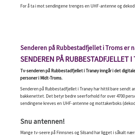
For å ta i mot sendingene trenges en UHF-antenne og dekoder
Senderen på Rubbestadfjellet i Troms er nå
SENDEREN PÅ RUBBESTADFJELLET I 
Tv-senderen på Rubbestadfjellet i Tranøy inngår i det digital
personer i Midt-Troms.
Senderen på Rubbestadfjellet i Tranøy har hittil bare sendt ana
bakkenettet. Det betyr bedre seerforhold for over 4700 perso
sendingene kreves en UHF-antenne og mottakerboks (dekoder
Snu antennen!
Mange tv-seere på Finnsnes og Silsand har ligget i såkalt næ