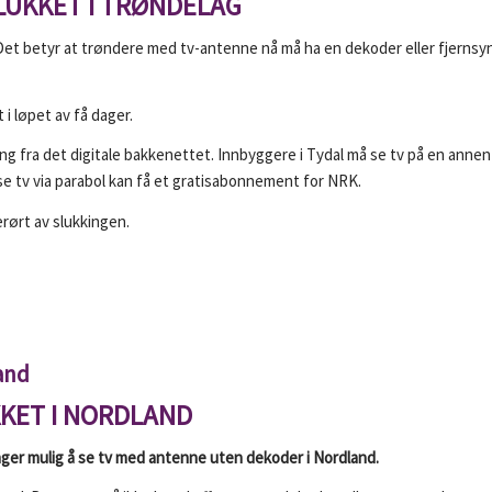
LUKKET I TRØNDELAG
Det betyr at trøndere med tv-antenne nå må ha en dekoder eller fjernsy
i løpet av få dager.
g fra det digitale bakkenettet. Innbyggere i Tydal må se tv på en annen
e tv via parabol kan få et gratisabonnement for NRK.
erørt av slukkingen.
and
KKET I NORDLAND
nger mulig å se tv med antenne uten dekoder i Nordland.