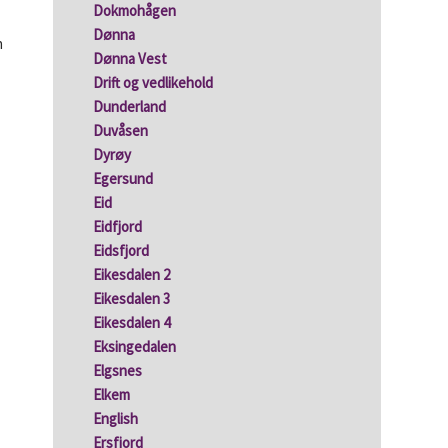
Dokmohågen
Dønna
n
Dønna Vest
Drift og vedlikehold
Dunderland
Duvåsen
Dyrøy
Egersund
Eid
Eidfjord
Eidsfjord
Eikesdalen 2
Eikesdalen 3
Eikesdalen 4
Eksingedalen
Elgsnes
Elkem
English
Ersfjord