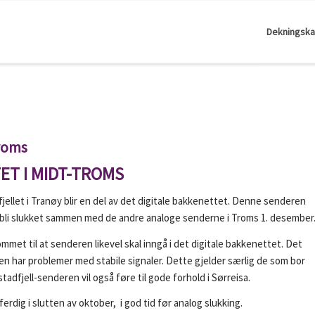
Dekningska
Troms
ET I MIDT-TROMS
llet i Tranøy blir en del av det digitale bakkenettet. Denne senderen
g bli slukket sammen med de andre analoge senderne i Troms 1. desember
et til at senderen likevel skal inngå i det digitale bakkenettet. Det
ren har problemer med stabile signaler. Dette gjelder særlig de som bor
dfjell-senderen vil også føre til gode forhold i Sørreisa.
erdig i slutten av oktober, i god tid før analog slukking.