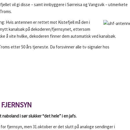
jellet vil gi disse – samt innbyggere i Sørreisa og Vangsvik – utmerkete
-Troms.
ng:
Hvis antennen er rettet mot Kistefjell må den i
t nytt kanalsøk på dekoderen/fjernsynet, ettersom
e å vite hvilke, dekoderen finner dem automatisk ved kanalsøk.
oms etter 50 års tjeneste. Da forsvinner alle tv-signaler hos
 FJERNSYN
aboland i sør slukker “det hele” i en jafs.
or fjernsyn, men 31.oktober er det slutt på analoge sendinger i