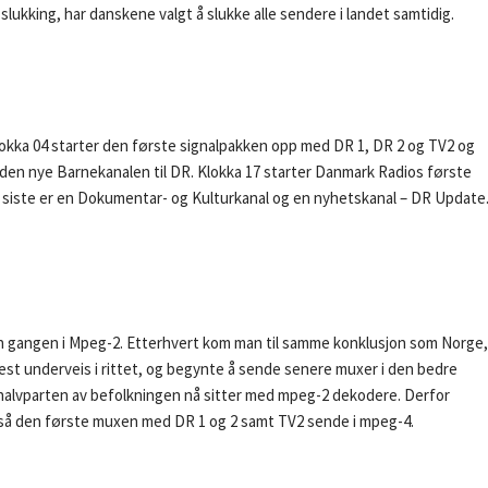
lukking, har danskene valgt å slukke alle sendere i landet samtidig.
lokka 04 starter den første signalpakken opp med DR 1, DR 2 og TV2 og
 den nye Barnekanalen til DR. Klokka 17 starter Danmark Radios første
o siste er en Dokumentar- og Kulturkanal og en nyhetskanal – DR Update
den gangen i Mpeg-2. Etterhvert kom man til samme konklusjon som Norge,
est underveis i rittet, og begynte å sende senere muxer i den bedre
alvparten av befolkningen nå sitter med mpeg-2 dekodere. Derfor
også den første muxen med DR 1 og 2 samt TV2 sende i mpeg-4.