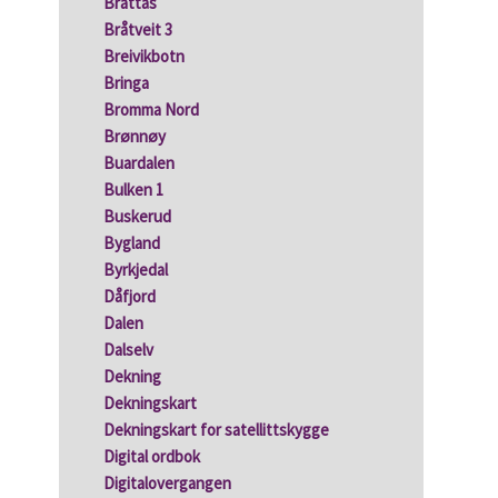
Brattås
Bråtveit 3
Breivikbotn
Bringa
Bromma Nord
Brønnøy
Buardalen
Bulken 1
Buskerud
Bygland
Byrkjedal
Dåfjord
Dalen
Dalselv
Dekning
Dekningskart
Dekningskart for satellittskygge
Digital ordbok
Digitalovergangen