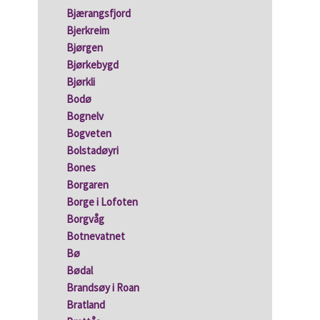
Bjærangsfjord
Bjerkreim
Bjørgen
Bjørkebygd
Bjørkli
Bodø
Bognelv
.
Bogveten
Bolstadøyri
Bones
Borgaren
Borge i Lofoten
Borgvåg
Botnevatnet
Bø
Bødal
Brandsøy i Roan
Bratland