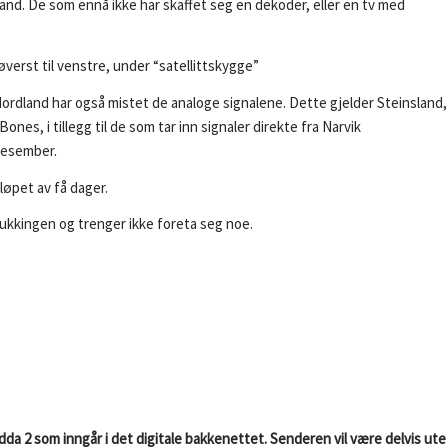
and. De som ennå ikke har skaffet seg en dekoder, eller en tv med
 øverst til venstre, under “satellittskygge”
ordland har også mistet de analoge signalene. Dette gjelder Steinsland,
es, i tillegg til de som tar inn signaler direkte fra Narvik
.desember.
 løpet av få dager.
 slukkingen og trenger ikke foreta seg noe.
a 2 som inngår i det digitale bakkenettet. Senderen vil være delvis ute