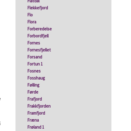
Flatdal
Flekkefjord
Flo
Flora
Forberedelse
Forbordfjell
Fornes
Fornesfjellet
Forsand
Fortun 1
Fosnes
Fosshaug
Følling
Førde
e
Frafjord
Frakkfjorden
Framfjord
Fræna
å
Frøland 1