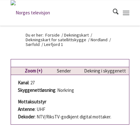
Du er her:
Forside
/
Dekningskart
/
Dekningskart for satellittskygge
/
Nordland
/
Sørfold
/
Leirfjord 1
Zoom (+)
Sender
Dekning i skyggenett
Kanal
: 27
Skyggenettløsning
: Norkring
Mottaksutstyr
Antenne
: UHF
Dekoder
: NTV/RiksTV-godkjent digital mottaker.