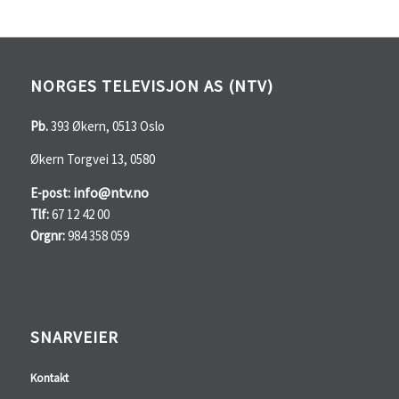
NORGES TELEVISJON AS (NTV)
Pb.
393 Økern, 0513 Oslo
Økern Torgvei 13, 0580
info@ntv.no
E-post:
Tlf:
67 12 42 00
Orgnr:
984 358 059
SNARVEIER
Kontakt