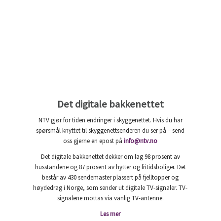
Det digitale bakkenettet
NTV gjør for tiden endringer i skyggenettet. Hvis du har
spørsmål knyttet til skyggenettsenderen du ser på – send
oss gjerne en epost på
info@ntv.no
Det digitale bakkenettet dekker om lag 98 prosent av
husstandene og 87 prosent av hytter og fritidsboliger. Det
består av 430 sendemaster plassert på fjelltopper og
høydedrag i Norge, som sender ut digitale TV-signaler. TV-
signalene mottas via vanlig TV-antenne.
Les mer