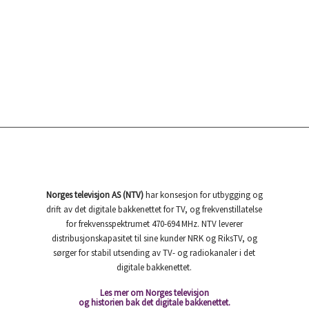
Norges televisjon AS (NTV)
har konsesjon for utbygging og
drift av det digitale bakkenettet for TV, og frekvenstillatelse
for frekvensspektrumet 470-694 MHz. NTV leverer
distribusjonskapasitet til sine kunder NRK og RiksTV, og
sørger for stabil utsending av TV- og radiokanaler i det
digitale bakkenettet.
Les mer om Norges televisjon
og historien bak det digitale bakkenettet.