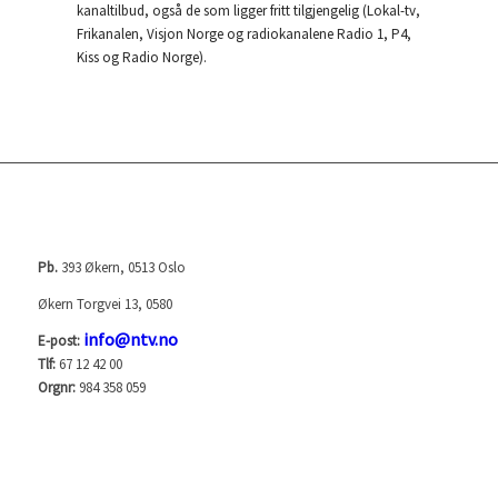
kanaltilbud, også de som ligger fritt tilgjengelig (Lokal-tv,
Frikanalen, Visjon Norge og radiokanalene Radio 1, P4,
Kiss og Radio Norge).
NORGES TELEVISJON AS (NTV)
Pb.
393 Økern, 0513 Oslo
Økern Torgvei 13, 0580
info@ntv.no
E-post:
Tlf:
67 12 42 00
Orgnr:
984 358 059