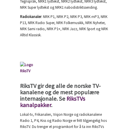
Tegnspråk, NRK1 lydtekst, NRK2 lydtekst, NRK3 lydtekst,
NRK Super lydtekst og NRK1 nabodistriktssending.
Radiokanaler
: NRK P1, NRK P2, NRK P3, NRK mP3, NRK
P13, NRK Radio Super, NRK Folkemusikk, NRK Nyheter,
NRK Sami radio, NRK P1+, NRK Jazz, NRK Sport og NRK
Alltid Klassisk.
RiksTV gir deg alle de norske TV-
kanalene og de mest populære
internasjonale. Se
RiksTVs
kanalpakker
.
Lokal-tv, Frikanalen, Visjon Norge og radiokanalene
Radio 1, P4, Kiss og Radio Norge er fritt tilgjengelig hos
RiksTV. Du trenger et programkort for å ta inn RiksTVs