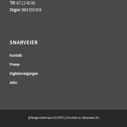
Tlf:
67 12 42 00
Orgnr:
984 358 059
SNARVEIER
Kontakt
Presse
Digitalovergangen
Arkiv
@Norges televisjon AS (NTV) | Utviklet av: Netpower AS