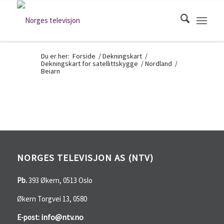
Du er her:
Forside
/
Dekningskart
/
Dekningskart for satellittskygge
/
Nordland
/
Beiarn
NORGES TELEVISJON AS (NTV)
Pb.
393 Økern, 0513 Oslo
Økern Torgvei 13, 0580
info@ntv.no
E-post: