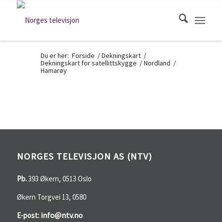
Du er her:
Forside
/
Dekningskart
/
Dekningskart for satellittskygge
/
Nordland
/
Hamarøy
NORGES TELEVISJON AS (NTV)
Pb.
393 Økern, 0513 Oslo
Økern Torgvei 13, 0580
info@ntv.no
E-post: