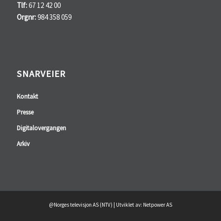
Tlf:
67 12 42 00
Orgnr:
984 358 059
SNARVEIER
Kontakt
Presse
Digitalovergangen
Arkiv
@Norges televisjon AS (NTV) | Utviklet av: Netpower AS