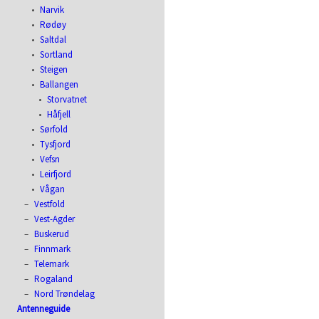
Narvik
Rødøy
Saltdal
Sortland
Steigen
Ballangen
Storvatnet
Håfjell
Sørfold
Tysfjord
Vefsn
Leirfjord
Vågan
Vestfold
Vest-Agder
Buskerud
Finnmark
Telemark
Rogaland
Nord Trøndelag
Antenneguide