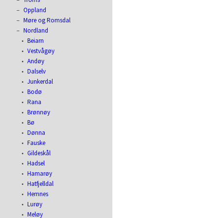
Oppland
Møre og Romsdal
Nordland
Beiarn
Vestvågøy
Andøy
Dalselv
Junkerdal
Bodø
Rana
Brønnøy
Bø
Dønna
Fauske
Gildeskål
Hadsel
Hamarøy
Hatfjelldal
Hemnes
Lurøy
Meløy