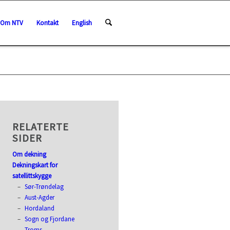
Om NTV
Kontakt
English
RELATERTE
SIDER
Om dekning
Dekningskart for
satellittskygge
Sør-Trøndelag
Aust-Agder
Hordaland
Sogn og Fjordane
Troms