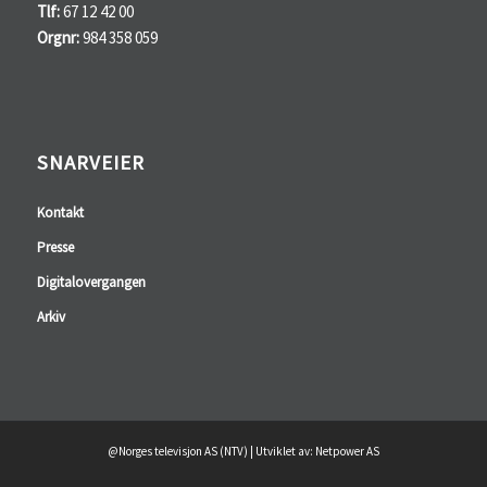
Tlf:
67 12 42 00
Orgnr:
984 358 059
SNARVEIER
Kontakt
Presse
Digitalovergangen
Arkiv
@Norges televisjon AS (NTV) | Utviklet av: Netpower AS