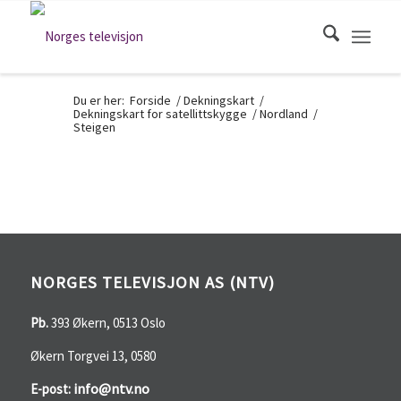
Du er her:
Forside
/
Dekningskart
/
Dekningskart for satellittskygge
/
Nordland
/
Steigen
NORGES TELEVISJON AS (NTV)
Pb.
393 Økern, 0513 Oslo
Økern Torgvei 13, 0580
info@ntv.no
E-post: