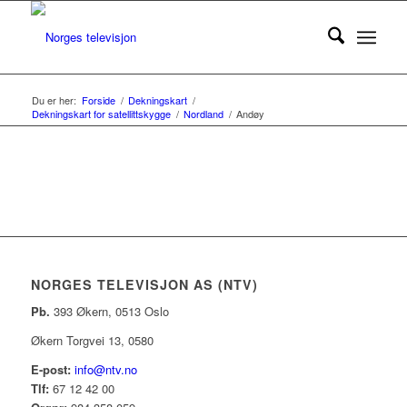
Du er her:
Forside
/
Dekningskart
/
Dekningskart for satellittskygge
/
Nordland
/
Andøy
NORGES TELEVISJON AS (NTV)
Pb.
393 Økern, 0513 Oslo
Økern Torgvei 13, 0580
E-post:
info@ntv.no
Tlf:
67 12 42 00