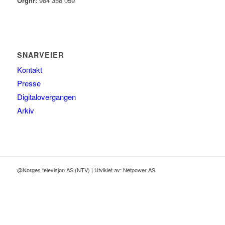
Orgnr:
984 358 059
SNARVEIER
Kontakt
Presse
Digitalovergangen
Arkiv
@Norges televisjon AS (NTV) | Utviklet av: Netpower AS