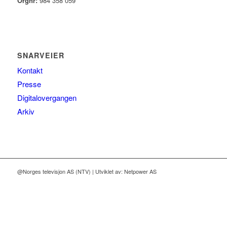
Orgnr:
984 358 059
SNARVEIER
Kontakt
Presse
Digitalovergangen
Arkiv
@Norges televisjon AS (NTV) | Utviklet av: Netpower AS