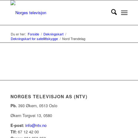
Du er her:
Forside
/
Dekningskart
/
Dekningskart for satellittskygge
/
Nord Trøndelag
NORGES TELEVISJON AS (NTV)
Pb.
393 Økern, 0513 Oslo
Økern Torgvei 13, 0580
E-post:
info@ntv.no
Tlf:
67 12 42 00