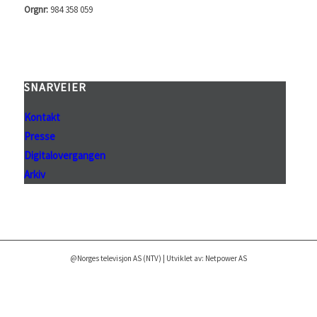
Orgnr:
984 358 059
SNARVEIER
Kontakt
Presse
Digitalovergangen
Arkiv
@Norges televisjon AS (NTV) | Utviklet av: Netpower AS