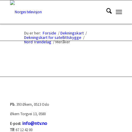
Du er her:
Forside
/
Dekningskart
/
Dekningskart for satellittskygge
/
Nord Trøndelag
/
Meråker
NORGES TELEVISJON AS (NTV)
Pb.
393 Økern, 0513 Oslo
Økern Torgvei 13, 0580
info@ntv.no
E-post:
Tlf:
67 12 42 00