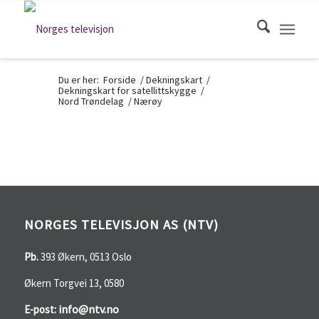
Du er her:
Forside
/
Dekningskart
/
Dekningskart for satellittskygge
/
Nord Trøndelag
/
Nærøy
NORGES TELEVISJON AS (NTV)
Pb.
393 Økern, 0513 Oslo
Økern Torgvei 13, 0580
info@ntv.no
E-post: