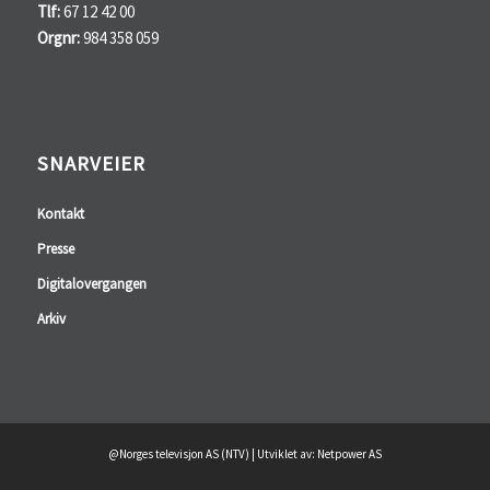
Tlf:
67 12 42 00
Orgnr:
984 358 059
SNARVEIER
Kontakt
Presse
Digitalovergangen
Arkiv
@Norges televisjon AS (NTV) | Utviklet av: Netpower AS