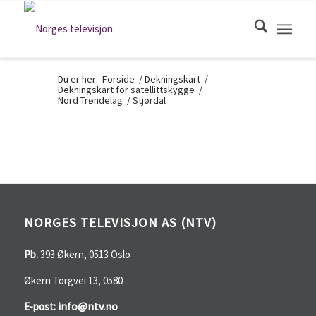
Du er her:
Forside
/
Dekningskart
/
Dekningskart for satellittskygge
/
Nord Trøndelag
/
Stjørdal
NORGES TELEVISJON AS (NTV)
Pb.
393 Økern, 0513 Oslo
Økern Torgvei 13, 0580
info@ntv.no
E-post: