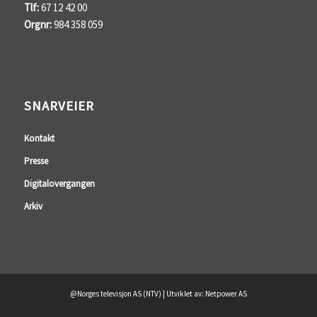
Tlf:
67 12 42 00
Orgnr:
984 358 059
SNARVEIER
Kontakt
Presse
Digitalovergangen
Arkiv
@Norges televisjon AS (NTV) | Utviklet av: Netpower AS