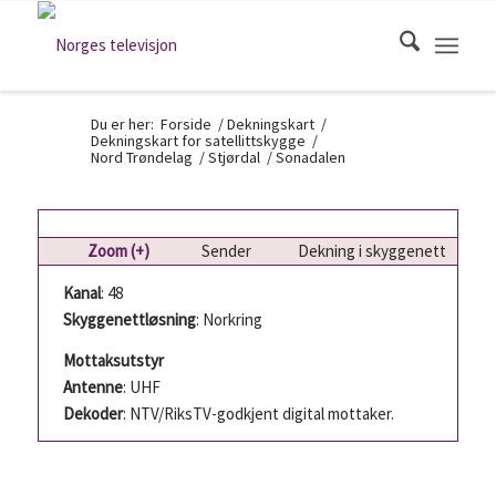
Du er her:
Forside
/
Dekningskart
/
Dekningskart for satellittskygge
/
Nord Trøndelag
/
Stjørdal
/
Sonadalen
Zoom (+)
Sender
Dekning i skyggenett
Kanal
: 48
Skyggenettløsning
: Norkring
Mottaksutstyr
Antenne
: UHF
Dekoder
: NTV/RiksTV-godkjent digital mottaker.