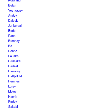
Nordland
Beiarn
Vestvågøy
Andøy
Dalselv
Junkerdal
Bodø
Rana
Brønnøy
Bø
Dønna
Fauske
Gildeskål
Hadsel
Hamarøy
Hatfjelldal
Hemnes
Lurøy
Meløy
Narvik
Rødøy
Saltdal