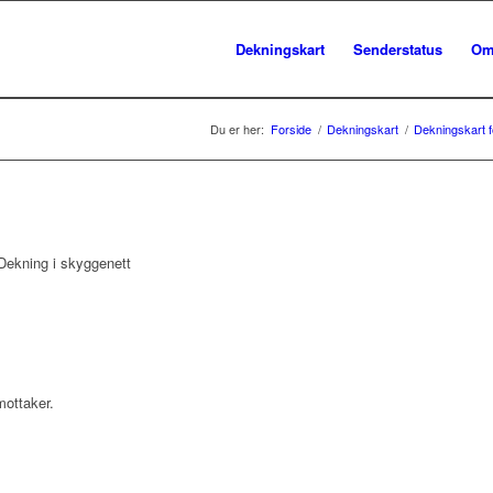
Dekningskart
Senderstatus
Om
Du er her:
Forside
/
Dekningskart
/
Dekningskart fo
ekning i skyggenett
mottaker.