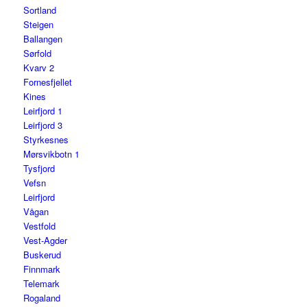
Sortland
Steigen
Ballangen
Sørfold
Kvarv 2
Fornesfjellet
Kines
Leirfjord 1
Leirfjord 3
Styrkesnes
Mørsvikbotn 1
Tysfjord
Vefsn
Leirfjord
Vågan
Vestfold
Vest-Agder
Buskerud
Finnmark
Telemark
Rogaland