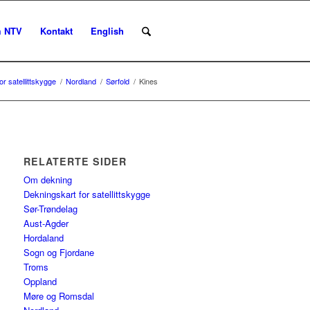
 NTV
Kontakt
English
r satellittskygge
/
Nordland
/
Sørfold
/
Kines
RELATERTE SIDER
Om dekning
Dekningskart for satellittskygge
Sør-Trøndelag
Aust-Agder
Hordaland
Sogn og Fjordane
Troms
Oppland
Møre og Romsdal