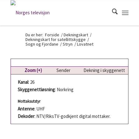
Du er her:
Forside
/
Dekningskart
/
Dekningskart for satellittskygge
/
Sogn og Fjordane
/
Stryn
/
Lovatnet
Zoom (+)
Sender
Dekning i skyggenett
Kanal
: 26
Skyggenettløsning
: Norkring
Mottaksutstyr
Antenne
: UHF
Dekoder
: NTV/RiksTV-godkjent digital mottaker.