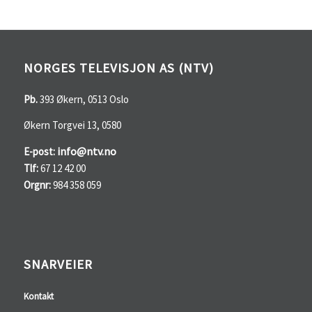
NORGES TELEVISJON AS (NTV)
Pb.
393 Økern, 0513 Oslo
Økern Torgvei 13, 0580
info@ntv.no
E-post:
Tlf:
67 12 42 00
Orgnr:
984 358 059
SNARVEIER
Kontakt