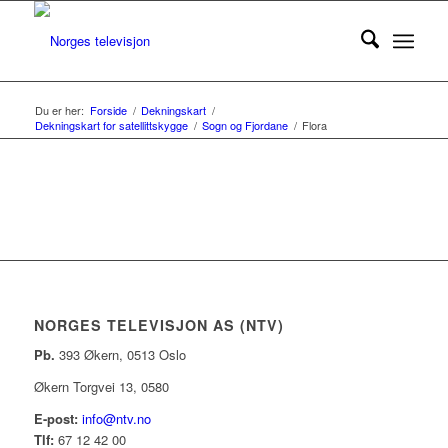
Du er her:
Forside
/
Dekningskart
/
Dekningskart for satellittskygge
/
Sogn og Fjordane
/
Flora
NORGES TELEVISJON AS (NTV)
Pb.
393 Økern, 0513 Oslo
Økern Torgvei 13, 0580
E-post:
info@ntv.no
Tlf:
67 12 42 00