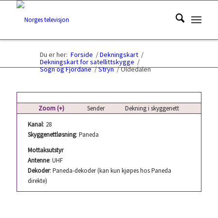
Du er her:
Forside
/
Dekningskart
/
Dekningskart for satellittskygge
/
Sogn og Fjordane
/
Stryn
/
Oldedalen
Zoom (+)
Sender
Dekning i skyggenett
Kanal
: 28
Skyggenettløsning
: Paneda
Mottaksutstyr
Antenne
: UHF
Dekoder
: Paneda-dekoder (kan kun kjøpes hos Paneda
direkte)