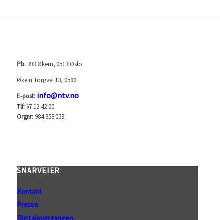
NORGES TELEVISJON AS (NTV)
Pb.
393 Økern, 0513 Oslo
Økern Torgvei 13, 0580
info@ntv.no
E-post:
Tlf:
67 12 42 00
Orgnr:
984 358 059
SNARVEIER
Kontakt
Presse
Digitalovergangen