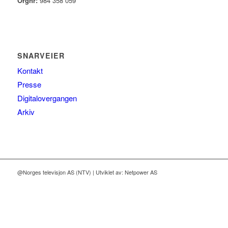
Orgnr:
984 358 059
SNARVEIER
Kontakt
Presse
Digitalovergangen
Arkiv
@Norges televisjon AS (NTV) | Utviklet av: Netpower AS