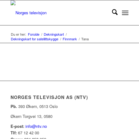
Du er her:
Forside
/
Dekningskart
/
Dekningskart for satellittskygge
/
Finnmark
/
Tana
NORGES TELEVISJON AS (NTV)
Pb.
393 Økern, 0513 Oslo
Økern Torgvei 13, 0580
E-post:
info@ntv.no
Tlf:
67 12 42 00