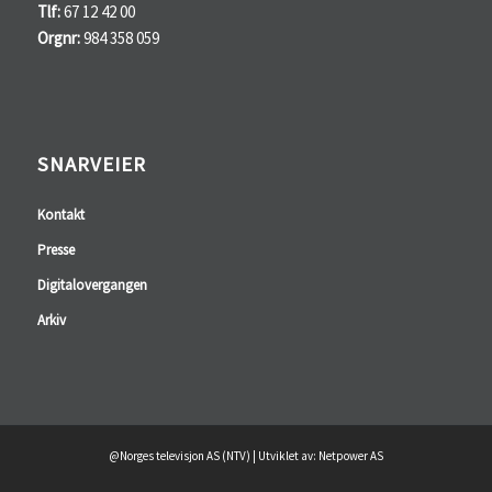
Tlf:
67 12 42 00
Orgnr:
984 358 059
SNARVEIER
Kontakt
Presse
Digitalovergangen
Arkiv
@Norges televisjon AS (NTV) | Utviklet av: Netpower AS