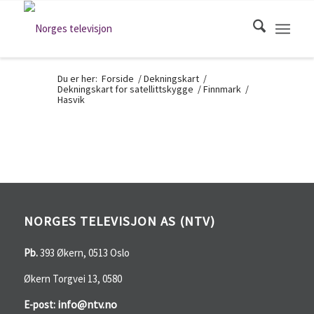
Du er her:
Forside
/
Dekningskart
/
Dekningskart for satellittskygge
/
Finnmark
/
Hasvik
NORGES TELEVISJON AS (NTV)
Pb.
393 Økern, 0513 Oslo
Økern Torgvei 13, 0580
info@ntv.no
E-post: