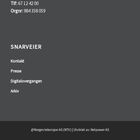
Tlf:
67 12 42 00
Orgnr:
984 358 059
SNARVEIER
Kontakt
Presse
Digitalovergangen
Arkiv
@Norges televisjon AS (NTV) | Utviklet av: Netpower AS