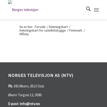
Du er her:
Forside
/
Dekningskart
/
Dekningskart for satellittskygge
/
Finnmark
/
Måsøy
NORGES TELEVISJON AS (NTV)
Pb.
393 Økern, 0513 Oslo
Økern Torgvei 13, 0580
info@ntv.no
E-post: