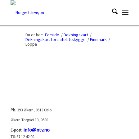
Du er her:
Forside
/
Dekningskart
/
Dekningskart for satellittskygge
/
Finnmark
/
Loppa
NORGES TELEVISJON AS (NTV)
Pb.
393 Økern, 0513 Oslo
Økern Torgvei 13, 0580
info@ntv.no
E-post:
Tlf:
67 12 42 00