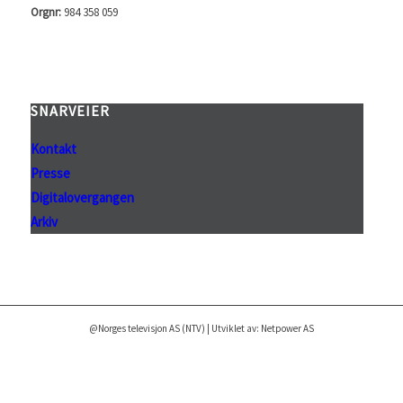
Orgnr:
984 358 059
SNARVEIER
Kontakt
Presse
Digitalovergangen
Arkiv
@Norges televisjon AS (NTV) | Utviklet av: Netpower AS