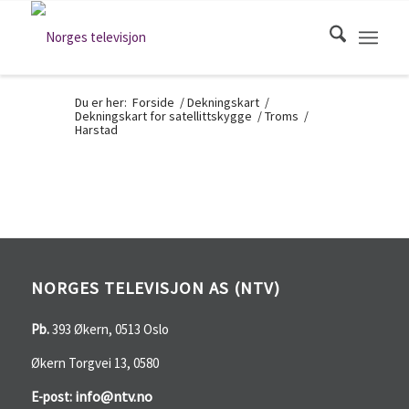
Du er her:
Forside
/
Dekningskart
/
Dekningskart for satellittskygge
/
Troms
/
Harstad
NORGES TELEVISJON AS (NTV)
Pb.
393 Økern, 0513 Oslo
Økern Torgvei 13, 0580
info@ntv.no
E-post: