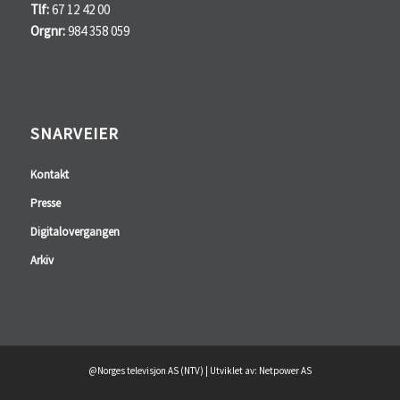
Tlf:
67 12 42 00
Orgnr:
984 358 059
SNARVEIER
Kontakt
Presse
Digitalovergangen
Arkiv
@Norges televisjon AS (NTV) | Utviklet av: Netpower AS