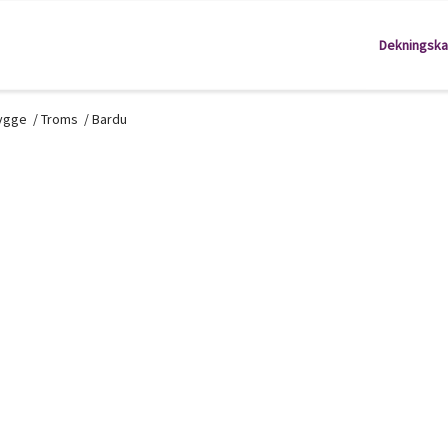
Dekningska
kygge
/
Troms
/
Bardu