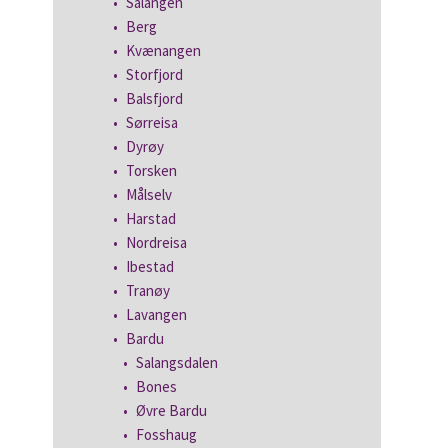
Salangen
Berg
Kvænangen
Storfjord
Balsfjord
Sørreisa
Dyrøy
Torsken
Målselv
Harstad
Nordreisa
Ibestad
Tranøy
Lavangen
Bardu
Salangsdalen
Bones
Øvre Bardu
Fosshaug