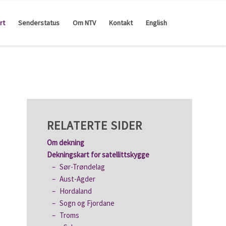
rt
Senderstatus
Om NTV
Kontakt
English
RELATERTE SIDER
Om dekning
Dekningskart for satellittskygge
Sør-Trøndelag
Aust-Agder
Hordaland
Sogn og Fjordane
Troms