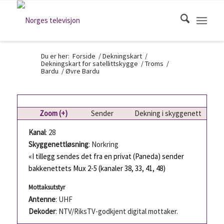
Du er her:
Forside
/
Dekningskart
/
Dekningskart for satellittskygge
/
Troms
/
Bardu
/
Øvre Bardu
Zoom (+)
Sender
Dekning i skyggenett
Kanal
: 28
Skyggenettløsning
: Norkring
«I tillegg sendes det fra en privat (Paneda) sender
bakkenettets Mux 2-5 (kanaler 38, 33, 41, 48)
Mottaksutstyr
Antenne
: UHF
Dekoder
: NTV/RiksTV-godkjent digital mottaker.