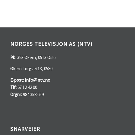
NORGES TELEVISJON AS (NTV)
Pb.
393 Økern, 0513 Oslo
Økern Torgvei 13, 0580
info@ntv.no
E-post:
Tlf:
67 12 42 00
Orgnr:
984 358 059
SNARVEIER