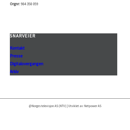
Orgnr:
984 358 059
SNARVEIER
Kontakt
Presse
Digitalovergangen
Arkiv
@Norges televisjon AS (NTV) | Utviklet av: Netpower AS