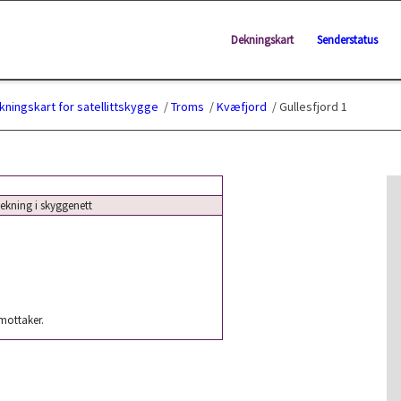
Dekningskart
Senderstatus
kningskart for satellittskygge
/
Troms
/
Kvæfjord
/
Gullesfjord 1
kning i skyggenett
 mottaker.