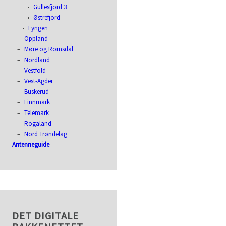
Gullesfjord 3
Østrefjord
Lyngen
Oppland
Møre og Romsdal
Nordland
Vestfold
Vest-Agder
Buskerud
Finnmark
Telemark
Rogaland
Nord Trøndelag
Antenneguide
DET DIGITALE