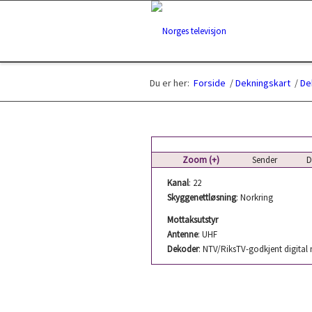
Du er her:
Forside
/
Dekningskart
/
De
Zoom (+)
Sender
De
Kanal
: 22
Skyggenettløsning
: Norkring
Mottaksutstyr
Antenne
: UHF
Dekoder
: NTV/RiksTV-godkjent digital