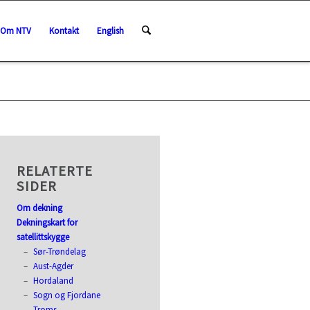
Om NTV
Kontakt
English
RELATERTE
SIDER
Om dekning
Dekningskart for
satellittskygge
Sør-Trøndelag
Aust-Agder
Hordaland
Sogn og Fjordane
Troms