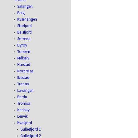
Salangen
Berg
Kvænangen
Storfjord
Balsfjord
Sørreisa
Dyrøy
Torsken
Målselv
Harstad
Nordreisa
Ibestad
Tranøy
Lavangen
Bardu
Tromsø
Karlsøy
Lenvik
Kvæfjord
Gullesfjord 1
Gullesfjord 2