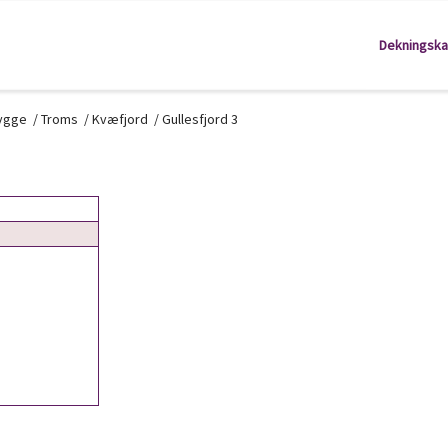
Dekningska
kygge
/
Troms
/
Kvæfjord
/
Gullesfjord 3