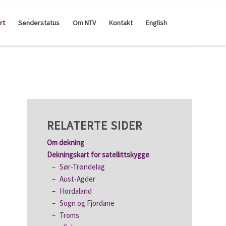
rt
Senderstatus
Om NTV
Kontakt
English
RELATERTE SIDER
Om dekning
Dekningskart for satellittskygge
Sør-Trøndelag
Aust-Agder
Hordaland
Sogn og Fjordane
Troms