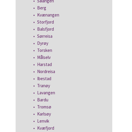
Salangen
Berg
Kvænangen
Storfjord
Balsfjord
Sørreisa
Dyrøy
Torsken
Målselv
Harstad
Nordreisa
Ibestad
Tranøy
Lavangen
Bardu
Tromsø
Karlsøy
Lenvik
Kvæfjord