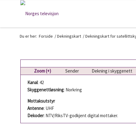
Du er her:
Forside
/
Dekningskart
/
Dekningskart for satellitts
Zoom (+)
Sender
Dekning i skyggenett
Kanal
: 42
Skyggenettløsning
: Norkring
Mottaksutstyr
Antenne
: UHF
Dekoder
: NTV/RiksTV-godkjent digital mottaker.