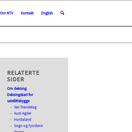
Om NTV
Kontakt
English
RELATERTE
SIDER
Om dekning
Dekningskart for
satellittskygge
Sør-Trøndelag
Aust-Agder
Hordaland
Sogn og Fjordane
Troms