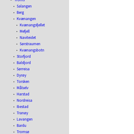
Salangen
Berg
Kvænangen
Kvænangsfjellet
Mefjell
Naviteidet
Sørstraumen
Kvænangsbotn
Storfjord
Balsfjord
Sørreisa
Dyrøy
Torsken
Målselv
Harstad
Nordreisa
Ibestad
Tranøy
Lavangen
Bardu
Tromsø