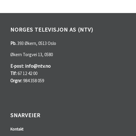
NORGES TELEVISJON AS (NTV)
Pb.
393 Økern, 0513 Oslo
Økern Torgvei 13, 0580
info@ntv.no
E-post:
Tlf:
67 12 42 00
Orgnr:
984 358 059
SNARVEIER
Kontakt