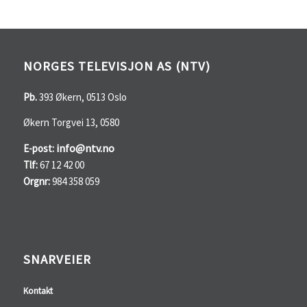
NORGES TELEVISJON AS (NTV)
Pb.
393 Økern, 0513 Oslo
Økern Torgvei 13, 0580
info@ntv.no
E-post:
Tlf:
67 12 42 00
Orgnr:
984 358 059
SNARVEIER
Kontakt