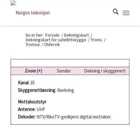
Du er her:
Forside
/
Dekningskart
/
Dekningskart for satellittskygge
/
Troms
/
Tromsø
/
Oldervik
Zoom (+)
Sender
Dekning i skyggenett
Kanal
: 35
Skyggenettløsning
: Norkring
Mottaksutstyr
Antenne
: UHF
Dekoder
: NTV/RiksTV-godkjent digital mottaker.