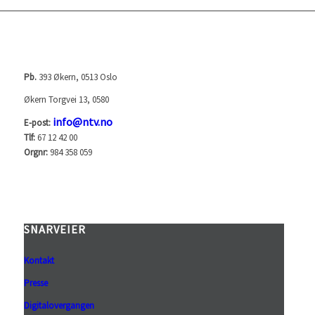
NORGES TELEVISJON AS (NTV)
Pb.
393 Økern, 0513 Oslo
Økern Torgvei 13, 0580
info@ntv.no
E-post:
Tlf:
67 12 42 00
Orgnr:
984 358 059
SNARVEIER
Kontakt
Presse
Digitalovergangen