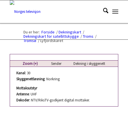
Du er her:
Forside
/
Dekningskart
/
Dekningskart for satellittskygge
/
Troms
/
Tromsø
/
Lyfjordskaret
Zoom (+)
Sender
Dekning i skyggenett
Kanal
: 30
Skyggenettløsning
: Norkring
Mottaksutstyr
Antenne
: UHF
Dekoder
: NTV/RiksTV-godkjent digital mottaker.