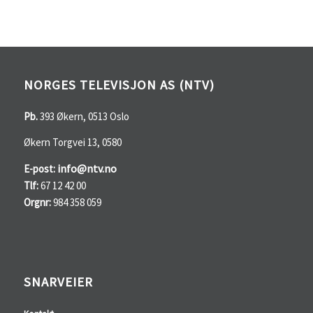
NORGES TELEVISJON AS (NTV)
Pb.
393 Økern, 0513 Oslo
Økern Torgvei 13, 0580
info@ntv.no
E-post:
Tlf:
67 12 42 00
Orgnr:
984 358 059
SNARVEIER