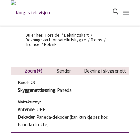
Du er her:
Forside
/
Dekningskart
/
Dekningskart for satellittskygge
/
Troms
/
Tromsø
/
Rekvik
Zoom (+)
Sender
Dekning i skyggenett
Kanal
: 28
Skyggenettløsning
: Paneda
Mottaksutstyr
Antenne
: UHF
Dekoder
: Paneda-dekoder (kan kun kjøpes hos
Paneda direkte)