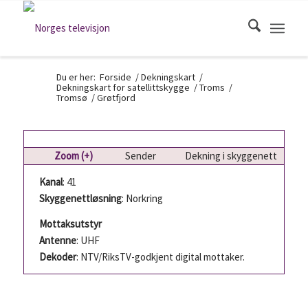
Du er her:
Forside
/
Dekningskart
/
Dekningskart for satellittskygge
/
Troms
/
Tromsø
/
Grøtfjord
Zoom (+)
Sender
Dekning i skyggenett
Kanal
: 41
Skyggenettløsning
: Norkring
Mottaksutstyr
Antenne
: UHF
Dekoder
: NTV/RiksTV-godkjent digital mottaker.