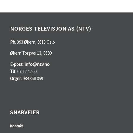
NORGES TELEVISJON AS (NTV)
Pb.
393 Økern, 0513 Oslo
Økern Torgvei 13, 0580
info@ntv.no
E-post:
Tlf:
67 12 42 00
Orgnr:
984 358 059
SNARVEIER
Kontakt