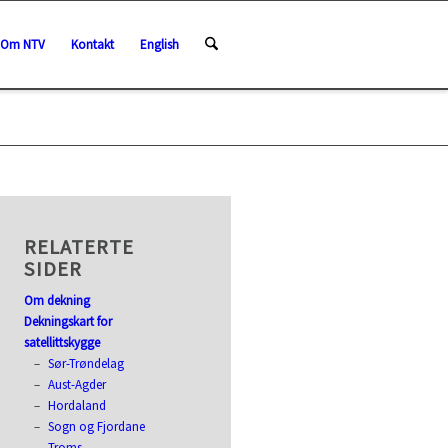
Om NTV
Kontakt
English
RELATERTE
SIDER
Om dekning
Dekningskart for
satellittskygge
Sør-Trøndelag
Aust-Agder
Hordaland
Sogn og Fjordane
Troms