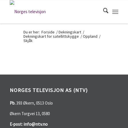
Du er her:
Forside
/
Dekningskart
/
Dekningskart for satellittskygge
/
Oppland
/
Skjåk
NORGES TELEVISJON AS (NTV)
Pb.
393 Økern, 0513 Oslo
Økern Torgvei 13, 0580
info@ntv.no
E-post: