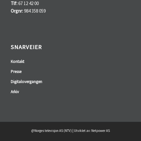
Tlf:
67 12 42 00
Orgnr:
984 358 059
SNARVEIER
Kontakt
Presse
Digitalovergangen
Arkiv
@Norges televisjon AS (NTV) | Utviklet av: Netpower AS