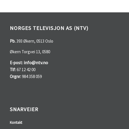
NORGES TELEVISJON AS (NTV)
Pb.
393 Økern, 0513 Oslo
Økern Torgvei 13, 0580
info@ntv.no
E-post:
Tlf:
67 12 42 00
Orgnr:
984 358 059
SNARVEIER
Kontakt