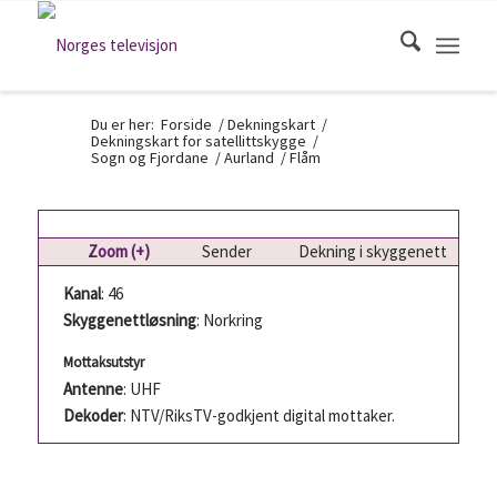
Du er her:
Forside
/
Dekningskart
/
Dekningskart for satellittskygge
/
Sogn og Fjordane
/
Aurland
/
Flåm
Zoom (+)
Sender
Dekning i skyggenett
Kanal
: 46
Skyggenettløsning
: Norkring
Mottaksutstyr
Antenne
: UHF
Dekoder
: NTV/RiksTV-godkjent digital mottaker.