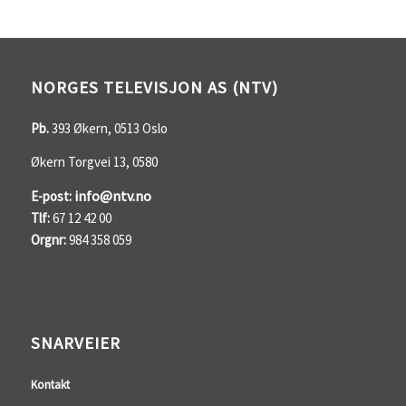
NORGES TELEVISJON AS (NTV)
Pb.
393 Økern, 0513 Oslo
Økern Torgvei 13, 0580
info@ntv.no
E-post:
Tlf:
67 12 42 00
Orgnr:
984 358 059
SNARVEIER
Kontakt