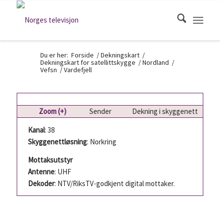
Du er her:
Forside
/
Dekningskart
/
Dekningskart for satellittskygge
/
Nordland
/
Vefsn
/
Vardefjell
Zoom (+)
Sender
Dekning i skyggenett
Kanal
: 38
Skyggenettløsning
: Norkring
Mottaksutstyr
Antenne
: UHF
Dekoder
: NTV/RiksTV-godkjent digital mottaker.