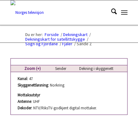
Du er her:
Forside
/
Dekningskart
/
Dekningskart for satellittskygge
/
Sogn og Fjordane
/
Fjaler
/
Sande 2
Zoom (+)
Sender
Dekning i skyggenett
Kanal
: 47
Skyggenettløsning
: Norkring
Mottaksutstyr
Antenne
: UHF
Dekoder
: NTV/RiksTV-godkjent digital mottaker.