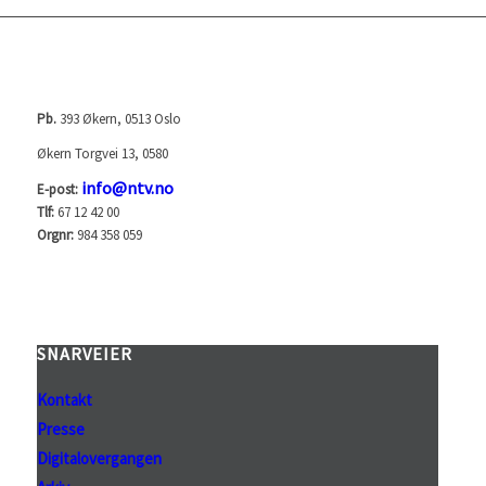
NORGES TELEVISJON AS (NTV)
Pb.
393 Økern, 0513 Oslo
Økern Torgvei 13, 0580
info@ntv.no
E-post:
Tlf:
67 12 42 00
Orgnr:
984 358 059
SNARVEIER
Kontakt
Presse
Digitalovergangen