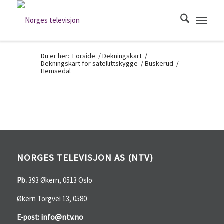
Du er her:
Forside
/
Dekningskart
/
Dekningskart for satellittskygge
/
Buskerud
/
Hemsedal
NORGES TELEVISJON AS (NTV)
Pb.
393 Økern, 0513 Oslo
Økern Torgvei 13, 0580
info@ntv.no
E-post: