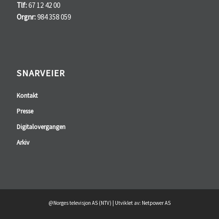
Tlf:
67 12 42 00
Orgnr:
984 358 059
SNARVEIER
Kontakt
Presse
Digitalovergangen
Arkiv
@Norges televisjon AS (NTV) | Utviklet av: Netpower AS