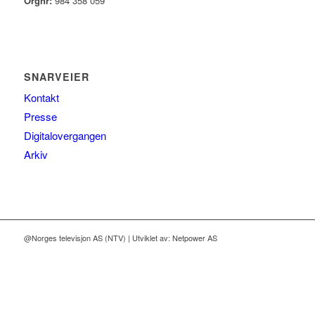
Orgnr:
984 358 059
SNARVEIER
Kontakt
Presse
Digitalovergangen
Arkiv
@Norges televisjon AS (NTV) | Utviklet av: Netpower AS