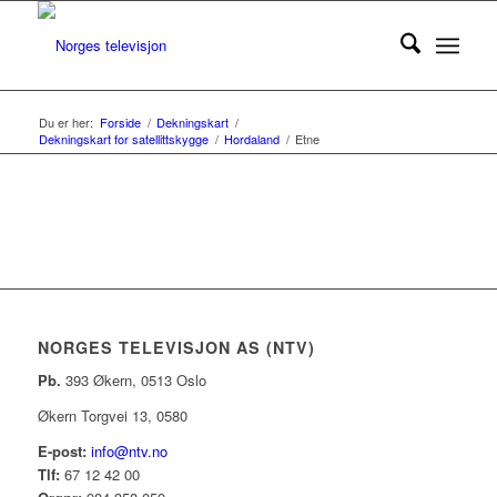
Du er her:
Forside
/
Dekningskart
/
Dekningskart for satellittskygge
/
Hordaland
/
Etne
NORGES TELEVISJON AS (NTV)
Pb.
393 Økern, 0513 Oslo
Økern Torgvei 13, 0580
E-post:
info@ntv.no
Tlf:
67 12 42 00