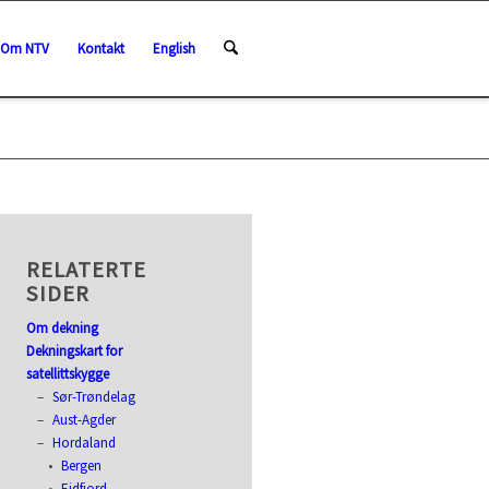
Om NTV
Kontakt
English
RELATERTE
SIDER
Om dekning
Dekningskart for
satellittskygge
Sør-Trøndelag
Aust-Agder
Hordaland
Bergen
Eidfjord