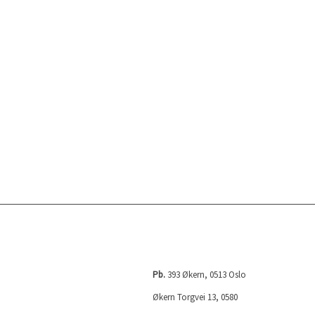
NORGES TELEVISJON AS
Pb.
393 Økern, 0513 Oslo
Økern Torgvei 13, 0580