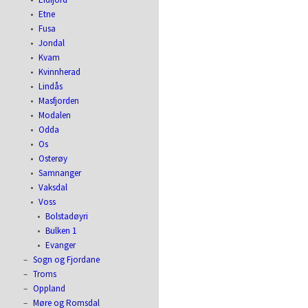
Etne
Fusa
Jondal
Kvam
Kvinnherad
Lindås
Masfjorden
Modalen
Odda
Os
Osterøy
Samnanger
Vaksdal
Voss
Bolstadøyri
Bulken 1
Evanger
Sogn og Fjordane
Troms
Oppland
Møre og Romsdal