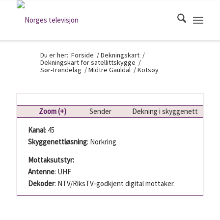
Du er her:
Forside
/
Dekningskart
/
Dekningskart for satellittskygge
/
Sør-Trøndelag
/
Midtre Gauldal
/
Kotsøy
Zoom (+)
Sender
Dekning i skyggenett
Kanal
: 45
Skyggenettløsning
: Norkring
Mottaksutstyr:
Antenne
: UHF
Dekoder
: NTV/RiksTV-godkjent digital mottaker.