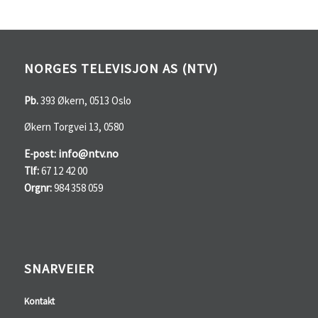
NORGES TELEVISJON AS (NTV)
Pb.
393 Økern, 0513 Oslo
Økern Torgvei 13, 0580
info@ntv.no
E-post:
Tlf:
67 12 42 00
Orgnr:
984 358 059
SNARVEIER
Kontakt