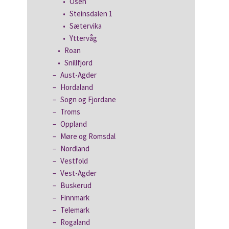
Osen
Steinsdalen 1
Sætervika
Yttervåg
Roan
Snillfjord
Aust-Agder
Hordaland
Sogn og Fjordane
Troms
Oppland
Møre og Romsdal
Nordland
Vestfold
Vest-Agder
Buskerud
Finnmark
Telemark
Rogaland