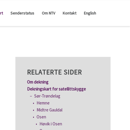
rt
Senderstatus
Om NTV
Kontakt
English
RELATERTE SIDER
Om dekning
Dekningskart for satellittskygge
Sør-Trøndelag
Hemne
Midtre Gauldal
Osen
Høvik i Osen