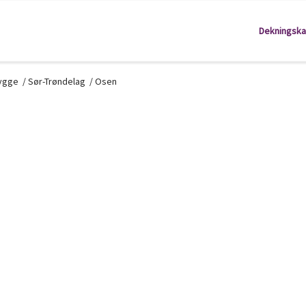
Dekningska
kygge
/
Sør-Trøndelag
/
Osen