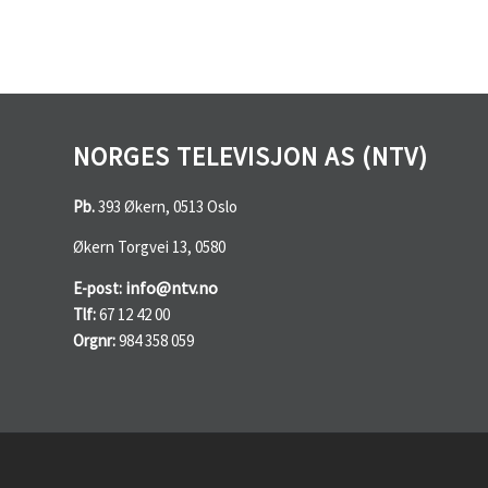
NORGES TELEVISJON AS (NTV)
Pb.
393 Økern, 0513 Oslo
Økern Torgvei 13, 0580
info@ntv.no
E-post:
Tlf:
67 12 42 00
Orgnr:
984 358 059